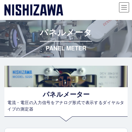
コ
ナ
ン
ビ
パネルメータ
テ
ゲ
ン
ー
PANEL METER
ツ
シ
へ
ョ
ス
ン
キ
に
ッ
移
プ
動
パネルメーター
電流・電圧の入力信号をアナログ形式で表示するダイヤルタ
イプの測定器