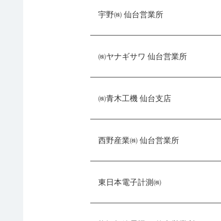
宇野㈱ 仙台営業所
㈱ヤナギサワ 仙台営業所
㈱青木工機 仙台支店
西野産業㈱ 仙台営業所
東日本電子計測㈱