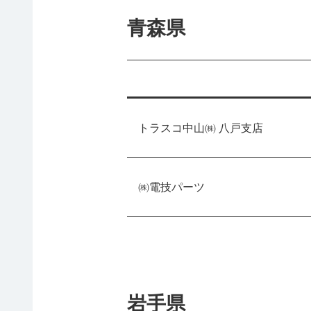
青森県
トラスコ中山㈱ 八戸支店
㈱電技パーツ
岩手県