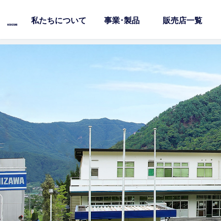
私たちについて
事業･製品
販売店一覧
コ
ナ
ン
ビ
テ
ゲ
ン
ー
ツ
シ
へ
ョ
ス
ン
キ
に
ッ
移
プ
動