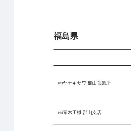
福島県
㈱ヤナギサワ 郡山営業所
㈱青木工機 郡山支店