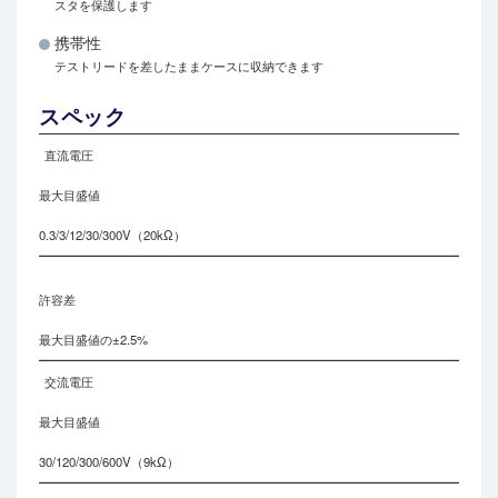
スタを保護します
携帯性
テストリードを差したままケースに収納できます
スペック
直流電圧
最大目盛値
0.3/3/12/30/300V（20kΩ）
許容差
最大目盛値の±2.5%
交流電圧
最大目盛値
30/120/300/600V（9kΩ）