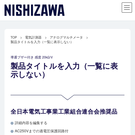
コ
ナ
ン
ビ
テ
ゲ
TOP
電気計測器
アナログマルチメータ
ン
ー
製品タイトルを入力（一覧に表示しない）
ツ
シ
へ
ョ
導通ブザー付き 感度 20kΩ/V
ス
ン
製品タイトルを入力（一覧に表
キ
に
示しない）
ッ
移
プ
動
全日本電気工事業工業組合連合会推奨品
詳細内容を編集する
AC250Vまでの過電圧保護回路付