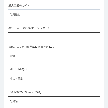
最大目盛長の±3%
付属機能
導通テスト（約50Ω以下でブザー）
電池チェック（負荷20Ω 良好判定1.2V）
電源
R6P(SUM-3)×1
寸法・重量
136H×92W×39Dmm・240g
付属品