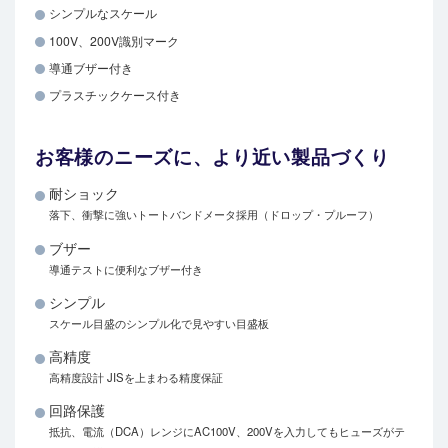
シンプルなスケール
100V、200V識別マーク
導通ブザー付き
プラスチックケース付き
お客様のニーズに、より近い製品づくり
耐ショック
落下、衝撃に強いトートバンドメータ採用（ドロップ・プルーフ）
ブザー
導通テストに便利なブザー付き
シンプル
スケール目盛のシンプル化で見やすい目盛板
高精度
高精度設計 JISを上まわる精度保証
回路保護
抵抗、電流（DCA）レンジにAC100V、200Vを入力してもヒューズがテ