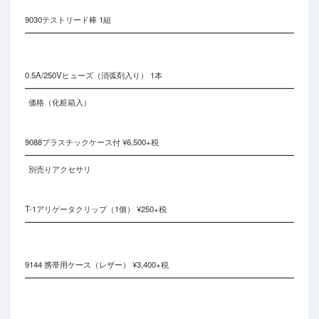
9030テストリード棒 1組
0.5A/250Vヒューズ（消弧剤入り） 1本
価格（化粧箱入）
9088プラスチックケース付 ¥6,500+税
別売りアクセサリ
T-1アリゲータクリップ（1個） ¥250+税
9144 携帯用ケース（レザー） ¥3,400+税