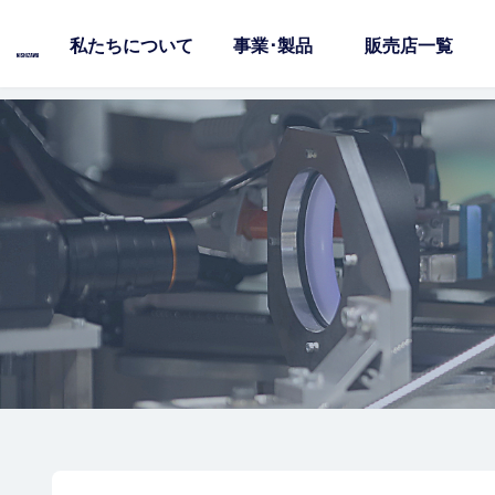
私たちについて
事業･製品
販売店一覧
コ
ナ
ン
ビ
テ
ゲ
ン
ー
ツ
シ
へ
ョ
ス
ン
キ
に
ッ
移
プ
動