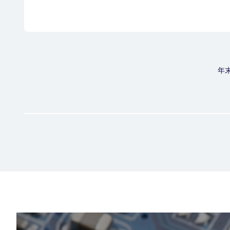
投
年
稿
ナ
電気計測器
ビ
Electrical Measuring Instruments
ゲ
ー
シ
ョ